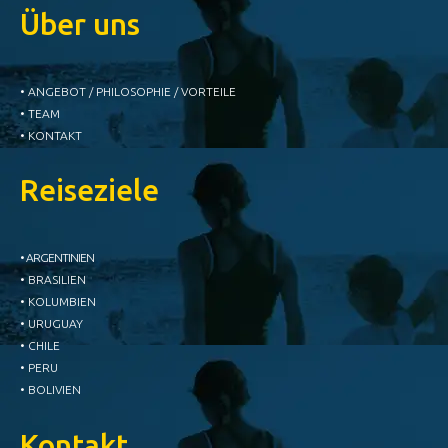
Über uns
• ANGEBOT / PHILOSOPHIE / VORTEILE
• TEAM
• KONTAKT
Reiseziele
• ARGENTINIEN
• BRASILIEN
• KOLUMBIEN
• URUGUAY
• CHILE
• PERU
• BOLIVIEN
Kontakt